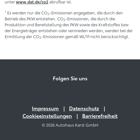
unter
abrufbar ist.
www.dat.de/co2
¹ Es werden nur die CO
-Emissionen angegeben, die durch den
2
Betrieb des PKW entstehen. CO
-Emissionen, die durch die
2
Produktion und Bereitstellung des PKW sowie des Kraftstoffes bzw.
der Energieträger entstehen oder vermieden werden, werden bei der
Ermittlung der CO
-Emissionen gemäß WLTP nicht berücksichtigt.
2
Folgen Sie uns
Impressum
Datenschutz
Cookieeinstellungen
Barrierefreiheit
© 2026 Autohaus Karst GmbH