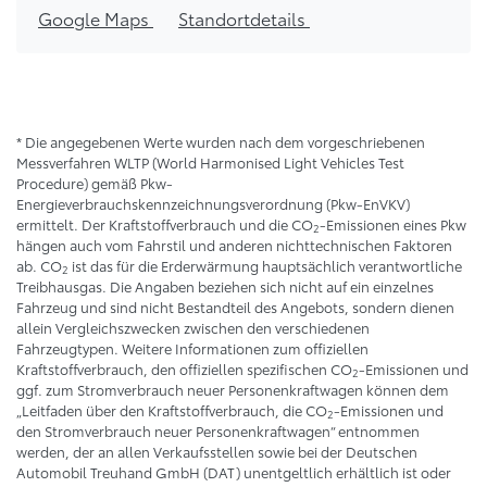
Google Maps
Standortdetails
* Die angegebenen Werte wurden nach dem vorgeschriebenen
Messverfahren WLTP (World Harmonised Light Vehicles Test
Procedure) gemäß Pkw-
Energieverbrauchskennzeichnungsverordnung (Pkw-EnVKV)
ermittelt. Der Kraftstoffverbrauch und die CO
-Emissionen eines Pkw
2
hängen auch vom Fahrstil und anderen nichttechnischen Faktoren
ab. CO
ist das für die Erderwärmung hauptsächlich verantwortliche
2
Treibhausgas. Die Angaben beziehen sich nicht auf ein einzelnes
Fahrzeug und sind nicht Bestandteil des Angebots, sondern dienen
allein Vergleichszwecken zwischen den verschiedenen
Fahrzeugtypen. Weitere Informationen zum offiziellen
Kraftstoffverbrauch, den offiziellen spezifischen CO
-Emissionen und
2
ggf. zum Stromverbrauch neuer Personenkraftwagen können dem
„Leitfaden über den Kraftstoffverbrauch, die CO
-Emissionen und
2
den Stromverbrauch neuer Personenkraftwagen“ entnommen
werden, der an allen Verkaufsstellen sowie bei der Deutschen
Automobil Treuhand GmbH (DAT) unentgeltlich erhältlich ist oder