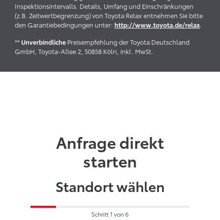
Inspektionsintervalls. Details, Umfang und Einschränkungen
(z.B. Zeitwertbegrenzung) von Toyota Relax entnehmen Sie bitte
den Garantiebedingungen unter:
.
http://www.toyota.de/relax
**
Preisempfehlung der Toyota Deutschland
Unverbindliche
GmbH, Toyota-Allee 2, 50858 Köln, inkl. MwSt.
Anfrage direkt
starten
Standort wählen
Schritt 1 von 6