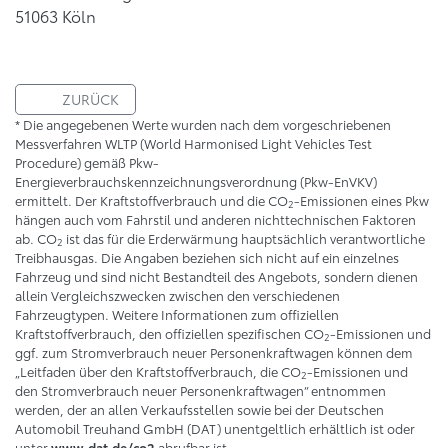
51063 Köln
ZURÜCK
* Die angegebenen Werte wurden nach dem vorgeschriebenen
Messverfahren WLTP (World Harmonised Light Vehicles Test
Procedure) gemäß Pkw-
Energieverbrauchskennzeichnungsverordnung (Pkw-EnVKV)
ermittelt. Der Kraftstoffverbrauch und die CO
-Emissionen eines Pkw
2
hängen auch vom Fahrstil und anderen nichttechnischen Faktoren
ab. CO
ist das für die Erderwärmung hauptsächlich verantwortliche
2
Treibhausgas. Die Angaben beziehen sich nicht auf ein einzelnes
Fahrzeug und sind nicht Bestandteil des Angebots, sondern dienen
allein Vergleichszwecken zwischen den verschiedenen
Fahrzeugtypen. Weitere Informationen zum offiziellen
Kraftstoffverbrauch, den offiziellen spezifischen CO
-Emissionen und
2
ggf. zum Stromverbrauch neuer Personenkraftwagen können dem
„Leitfaden über den Kraftstoffverbrauch, die CO
-Emissionen und
2
den Stromverbrauch neuer Personenkraftwagen“ entnommen
werden, der an allen Verkaufsstellen sowie bei der Deutschen
Automobil Treuhand GmbH (DAT) unentgeltlich erhältlich ist oder
unter
abrufbar ist.
www.dat.de/co2