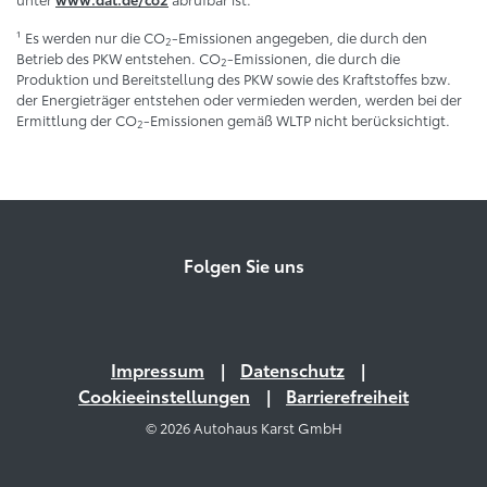
¹ Es werden nur die CO
-Emissionen angegeben, die durch den
2
Betrieb des PKW entstehen. CO
-Emissionen, die durch die
2
Produktion und Bereitstellung des PKW sowie des Kraftstoffes bzw.
der Energieträger entstehen oder vermieden werden, werden bei der
Ermittlung der CO
-Emissionen gemäß WLTP nicht berücksichtigt.
2
Folgen Sie uns
Impressum
Datenschutz
Cookieeinstellungen
Barrierefreiheit
© 2026 Autohaus Karst GmbH